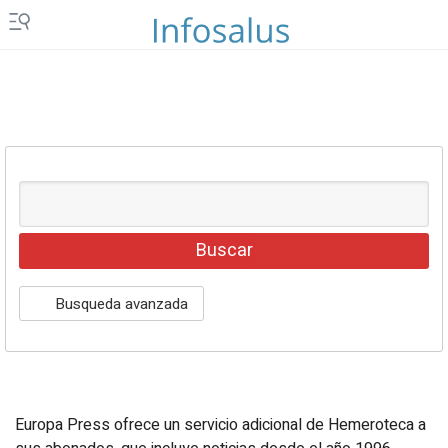
Islas Canarias
Ceuta y Melilla
Vídeos
Fotos
Newsletters
Productos
Podcasts
Servicios
Busqueda avanzada
Loterías y sorteos
Eventos
Europa Press ofrece un servicio adicional de Hemeroteca a
EPComunicación