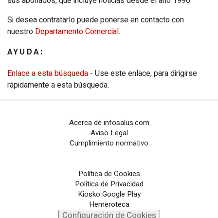
sus abonados, que incluye noticias desde el año 1996.
Configuración de Cookies
Si desea contratarlo puede ponerse en contacto con
nuestro
Departamento Comercial
.
PORTALES TEMÁTICOS
AYUDA:
CHANCE
Enlace a esta búsqueda
- Use este enlace, para dirigirse
PORTALTIC
rápidamente a esta búsqueda.
EP
SOCIAL
Acerca de infosalus.com
NOTI
MÉRICA
Aviso Legal
Cumplimiento normativo
EP
TURISMO
CULTURAOCIO
Política de Cookies
Política de Privacidad
INFOSALUS
Kiosko Google Play
Hemeroteca
Configuración de Cookies
DESCONECTA