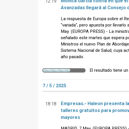
Mónica García confía en que e
12:19
Avanzadas llegará al Consejo d
La respuesta de Europa sobre el Re
"variada", pero apuesta por llevarl
May. (EUROPA PRESS) - La ministra
señalado este martes que espera pod
Ministros el nuevo Plan de Abordaj
Sistema Nacional de Salud, cuya act
año pasado.
El resultado tiene u
7 / 5 / 2025
Empresas.- Haleon presenta la
18:18
talleres gratuitos para promov
mayores
MADRID, 7 May. (EUROPA PRESS) -