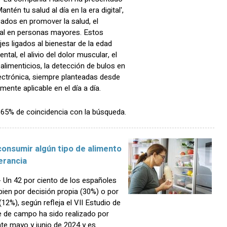
antén tu salud al día en la era digital',
cados en promover la salud, el
ital en personas mayores. Estos
jes ligados al bienestar de la edad
al, el alivio del dolor muscular, el
imenticios, la detección de bulos en
lectrónica, siempre planteadas desde
mente aplicable en el día a día.
n 65% de coincidencia con la búsqueda.
consumir algún tipo de alimento
erancia
Un 42 por ciento de los españoles
bien por decisión propia (30%) o por
 (12%), según refleja el VII Estudio de
e de campo ha sido realizado por
nte mayo y junio de 2024 y es