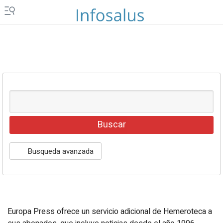
Islas Canarias
Ceuta y Melilla
Vídeos
Fotos
Newsletters
Productos
Podcasts
Servicios
Busqueda avanzada
Loterías y sorteos
Eventos
Europa Press ofrece un servicio adicional de Hemeroteca a
EPComunicación