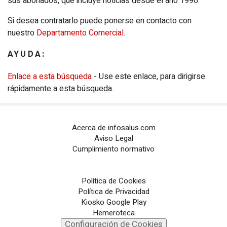
sus abonados, que incluye noticias desde el año 1996.
Configuración de Cookies
Si desea contratarlo puede ponerse en contacto con
nuestro
Departamento Comercial
.
PORTALES TEMÁTICOS
AYUDA:
CHANCE
Enlace a esta búsqueda
- Use este enlace, para dirigirse
PORTALTIC
rápidamente a esta búsqueda.
EP
SOCIAL
Acerca de infosalus.com
NOTI
MÉRICA
Aviso Legal
Cumplimiento normativo
EP
TURISMO
CULTURAOCIO
Política de Cookies
Política de Privacidad
INFOSALUS
Kiosko Google Play
Hemeroteca
Configuración de Cookies
DESCONECTA