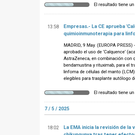
El resultado tiene u
Empresas.- La CE aprueba 'Ca
13:58
quimioinmunoterapia para linf
MADRID, 9 May. (EUROPA PRESS) -
aprobado el uso de 'Calquence' (acal
AstraZeneca, en combinación con 
bendamustina y rituximab, para el t
linfoma de células del manto (LCM)
elegibles para trasplante autólogo d
El resultado tiene u
7 / 5 / 2025
La EMA inicia la revisión de la v
18:02
chikungunya tras tener efect