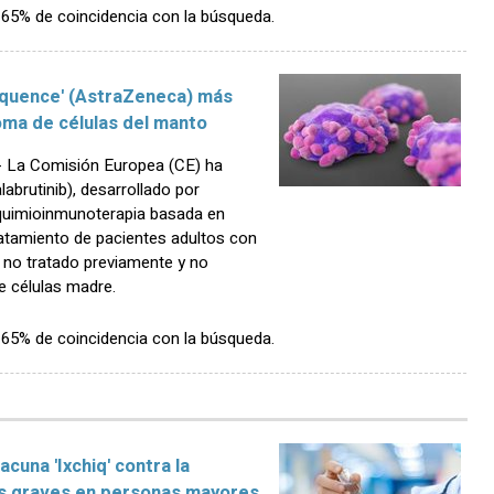
n 65% de coincidencia con la búsqueda.
lquence' (AstraZeneca) más
oma de células del manto
 La Comisión Europea (CE) ha
abrutinib), desarrollado por
quimioinmunoterapia basada en
ratamiento de pacientes adultos con
 no tratado previamente y no
e células madre.
n 65% de coincidencia con la búsqueda.
acuna 'Ixchiq' contra la
os graves en personas mayores